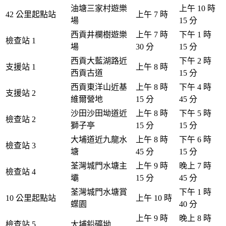
油塘三家村遊樂
上午 10 時
42 公里起點站
上午 7 時
場
15 分
西貢井欄樹遊樂
上午 7 時
下午 1 時
檢查站 1
場
30 分
15 分
西貢大藍湖路近
下午 2 時
支援站 1
上午 8 時
西貢古道
15 分
西貢東洋山近基
上午 8 時
下午 4 時
支援站 2
維爾營地
15 分
45 分
沙田沙田坳道近
上午 8 時
下午 5 時
檢查站 2
獅子亭
15 分
15 分
大埔道近九龍水
上午 8 時
下午 6 時
檢查站 3
塘
45 分
15 分
荃灣城門水塘主
上午 9 時
晚上 7 時
檢查站 4
壩
15 分
45 分
荃灣城門水塘賞
下午 1 時
10 公里起點站
上午 10 時
蝶園
40 分
上午 9 時
晚上 8 時
檢查站 5
大埔鉛礦坳