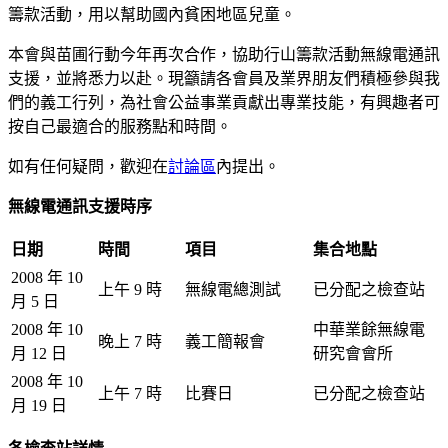
籌款活動，用以幫助國內貧困地區兒童。
本會與苗圃行動今年再次合作，協助行山籌款活動無線電通訊
支援，並將悉力以赴。現籲請各會員及業界朋友們積極參與我
們的義工行列，為社會公益事業貢獻出專業技能，有興趣者可
按自己最適合的服務點和時間。
如有任何疑問，歡迎在
討論區
內提出。
無線電通訊支援時序
日期
時間
項目
集合地點
2008 年 10
上午 9 時
無線電總測試
已分配之檢查站
月 5 日
2008 年 10
中華業餘無線電
晚上 7 時
義工簡報會
月 12 日
研究會會所
2008 年 10
上午 7 時
比賽日
已分配之檢查站
月 19 日