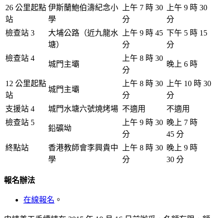
26 公里起點
伊斯蘭鮑伯濤紀念小
上午 7 時 30
上午 9 時 30
站
學
分
分
檢查站 3
大埔公路（近九龍水
上午 9 時 45
下午 5 時 15
塘）
分
分
檢查站 4
上午 8 時 30
城門主壩
晚上 6 時
分
12 公里起點
上午 8 時 30
上午 10 時 30
城門主壩
站
分
分
支援站 4
城門水塘六號燒烤場
不適用
不適用
檢查站 5
上午 9 時 30
晚上 7 時
鉛礦坳
分
45 分
終點站
香港教師會李興貴中
上午 8 時 30
晚上 9 時
學
分
30 分
報名辦法
在線報名
。