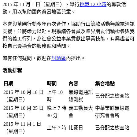
2015 年 11 月 1 日（星期日），舉行
挑戰 12 小時
的籌款活
動，用以幫助國內貧困地區兒童。
本會與苗圃行動今年再次合作，協助行山籌款活動無線電通訊
支援，並將悉力以赴。現籲請各會員及業界朋友們積極參與我
們的義工行列，為社會公益事業貢獻出專業技能，有興趣者可
按自己最適合的服務點和時間。
如有任何疑問，歡迎在
討論區
內提出。
活動排程
日期
時間
內容
集合地點
2015 年 10 月 18 日
上午 10
無線電通訊
已分配之檢查站
（星期日）
時
總測試
2015 年 10 月 25 日
晚上 7 時
義工動員大
中華業餘無線電
（星期日）
30 分
會
研究會會所
2015 年 11 月 1 日
上午 7 時
比賽日
已分配之檢查站
（星期日）