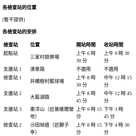
各檢查站的位置
[暫不提供]
各檢查站的安排
檢查站
位置
開站時間
收站時間
起點站
上午 6 時
上午 9 時 30
三家村遊樂場
30 分
分
支援站 1
澳景路
不適用
不適用
檢查站 1
上午 8 時
中午 12 時 15
井欄樹村籃球場
30 分
分
支援站 2
上午 8 時
中午 12 時 45
大藍湖路
45 分
分
支援站 3
東洋山（近基維爾營
上午 9 時 15
下午 3 時
地）
分
45 分
檢查站 2
沙田坳道（近獅子
上午 8 時 15
下午 4 時 30
亭）
分
分