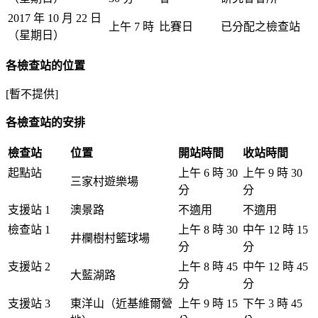
2017 年 10 月 22 日
上午 7 時
比賽日
已分配之檢查站
（星期日）
各檢查站的位置
[暫不提供]
各檢查站的安排
檢查站
位置
開站時間
收站時間
起點站
上午 6 時 30
上午 9 時 30
三家村遊樂場
分
分
支援站 1
澳景路
不適用
不適用
檢查站 1
上午 8 時 30
中午 12 時 15
井欄樹村籃球場
分
分
支援站 2
上午 8 時 45
中午 12 時 45
大藍湖路
分
分
支援站 3
東洋山（近基維爾營
上午 9 時 15
下午 3 時 45