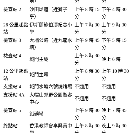
地）
分
分
檢查站 2
沙田坳道（近獅子
上午 8 時 15
下午 4 時 30
亭）
分
分
26 公里起點
伊斯蘭鮑伯濤紀念小
上午 7 時 30
上午 9 時 30
站
學
分
分
檢查站 3
大埔公路（近九龍水
上午 9 時 45
下午 5 時 15
塘）
分
分
檢查站 4
上午 8 時 30
城門主壩
晚上 6 時
分
12 公里起點
上午 8 時 30
上午 10 時 30
城門主壩
站
分
分
支援站 4
城門水塘六號燒烤場
不適用
不適用
支援站 4A
大帽山郊野公園遊客
不適用
不適用
中心
檢查站 5
上午 9 時 30
晚上 7 時 45
鉛礦坳
分
分
終點站
香港教師會李興貴中
上午 8 時 30
晚上 9 時 30
學
分
分