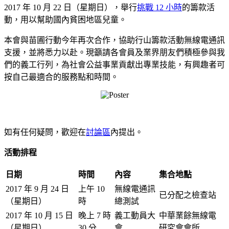
2017 年 10 月 22 日（星期日），舉行
挑戰 12 小時
的籌款活
動，用以幫助國內貧困地區兒童。
本會與苗圃行動今年再次合作，協助行山籌款活動無線電通訊
支援，並將悉力以赴。現籲請各會員及業界朋友們積極參與我
們的義工行列，為社會公益事業貢獻出專業技能，有興趣者可
按自己最適合的服務點和時間。
如有任何疑問，歡迎在
討論區
內提出。
活動排程
日期
時間
內容
集合地點
2017 年 9 月 24 日
上午 10
無線電通訊
已分配之檢查站
（星期日）
時
總測試
2017 年 10 月 15 日
晚上 7 時
義工動員大
中華業餘無線電
（星期日）
30 分
會
研究會會所