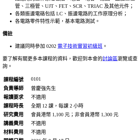
管、三極管、UJT、FET、SCR、TRIAC 及其他元件；
各類振盪電硌包括 LC、振盪電路的工作原理分析；
各電路零件特性示範，基本電路測試。
備註
建議同時參加 0202
電子技術實習初級班
。
要了解有關更多本課程的資料，歡迎到本會的
討論區
瀏覽或查
詢。
0101
課程編號
負責導師
曾慶強先生
報讀要求
不適用
課程時長
全期 12 課，每課 2 小時
研究費用
會員港幣 1,100 元
；
非會員港幣 1,300 元
講義費用
不適用
材料費用
不適用