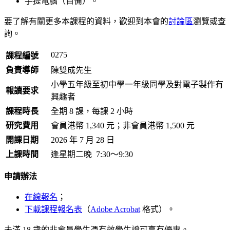
手提電腦（自備）。
要了解有關更多本課程的資料，歡迎到本會的
討論區
瀏覽或查
詢。
0275
課程編號
負責導師
陳雙成先生
小學五年級至初中學一年級同學及對電子製作有
報讀要求
興趣者
課程時長
全期 8 課，每課 2 小時
研究費用
會員港幣 1,340 元
；
非會員港幣 1,500 元
開課日期
2026 年 7 月 28 日
上課時間
逢星期
二
晚
7:30～9:30
申請辦法
在線報名
；
下載課程報名表
（
Adobe Acrobat
格式）。
未滿 18 歲的非會員學生憑有效學生證可享有優惠。