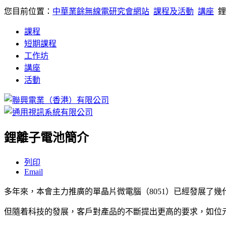
您目前位置：
中華業餘無線電研究會網站
課程及活動
講座
鋰
課程
短期課程
工作坊
講座
活動
鋰離子電池簡介
列印
Email
多年來，本會主力推廣的單晶片微電腦（8051）已經發展了幾代，由 
但隨着科技的發展，客戶對產品的不斷提出更高的要求，如位