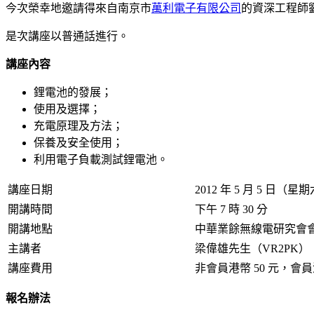
今次榮幸地邀請得來自南京市
萬利電子有限公司
的資深工程師
是次講座以普通話進行。
講座內容
鋰電池的發展；
使用及選擇；
充電原理及方法；
保養及安全使用；
利用電子負載測試鋰電池。
講座日期
2012 年 5 月 5 日（星
開講時間
下午 7 時 30 分
開講地點
中華業餘無線電研究會
主講者
梁偉雄先生（VR2PK）
講座費用
非會員港幣 50 元，會員港
報名辦法