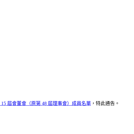
 15 屆會董會（原第 48 屆理事會）成員名單
，特此通告。