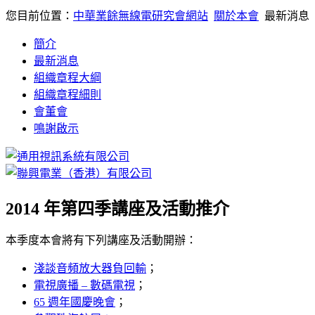
您目前位置：
中華業餘無線電研究會網站
關於本會
最新消息
簡介
最新消息
組織章程大綱
組織章程細則
會董會
鳴謝啟示
2014 年第四季講座及活動推介
本季度本會將有下列講座及活動開辦：
淺談音頻放大器負回輸
；
電視廣播 – 數碼電視
；
65 週年國慶晚會
；