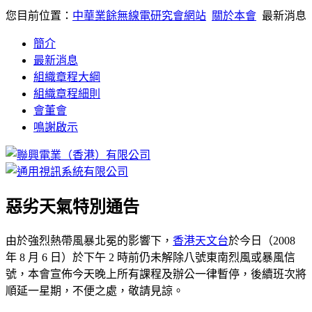
您目前位置：
中華業餘無線電研究會網站
關於本會
最新消息
簡介
最新消息
組織章程大綱
組織章程細則
會董會
鳴謝啟示
惡劣天氣特別通告
由於強烈熱帶風暴北冕的影響下，
香港天文台
於今日（2008
年 8 月 6 日）於下午 2 時前仍未解除八號東南烈風或暴風信
號，本會宣佈今天晚上所有課程及辦公一律暫停，後續班次將
順延一星期，不便之處，敬請見諒。