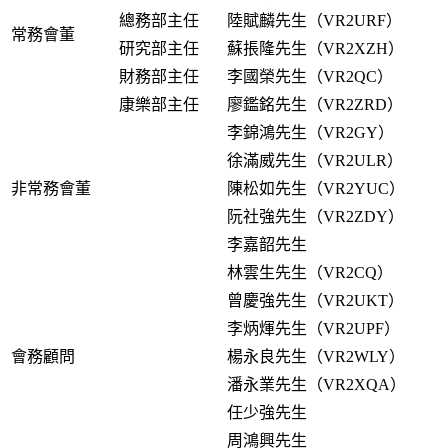
總務部主任
陸賦麟先生（VR2URF）
常務會董
研究部主任
蘇掁隆先生（VR2XZH）
財務部主任
李國榮先生（VR2QC）
康樂部主任
廖鑑銘先生（VR2ZRD）
李錦鴻先生（VR2GY）
徐滿威先生（VR2ULR）
非常務會董
陳松如先生（VR2YUC）
阮社強先生（VR2ZDY）
李嘉韶先生
林雲生先生（VR2CQ）
曾慶強先生（VR2UKT）
李炳煇先生（VR2UPF）
會務顧問
楊永良先生（VR2WLY）
潘永業先生（VR2XQA）
任少強先生
周鴻興先生