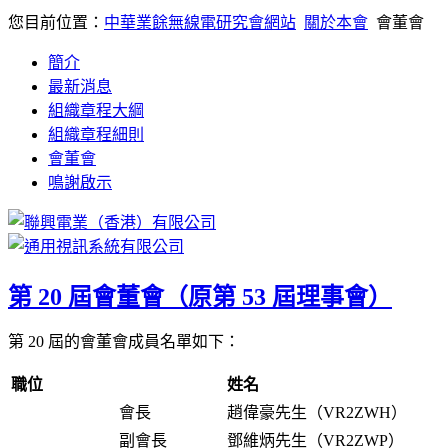
您目前位置：
中華業餘無線電研究會網站
關於本會
會董會
簡介
最新消息
組織章程大綱
組織章程細則
會董會
鳴謝啟示
第 20 屆會董會（原第 53 屆理事會）
第 20 屆的會董會成員名單如下：
職位
姓名
會長
趙偉豪先生（VR2ZWH）
副會長
鄧維炳先生（VR2ZWP）