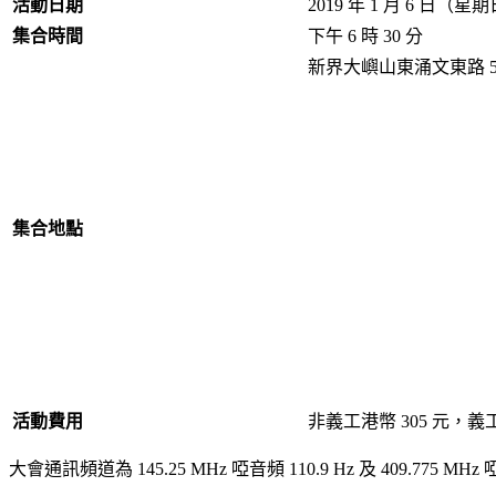
活動日期
2019 年 1 月 6 日（星
集合時間
下午 6 時 30 分
新界大嶼山東涌文東路 51
集合地點
活動費用
非
義工
港幣 305 元，
義
大會通訊頻道為 145.25 MHz 啞音頻 110.9 Hz 及 409.775 MHz 