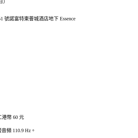
期日）
 號諾富特東薈城酒店地下 Essence
工
港幣 60 元
啞音頻 110.9 Hz。